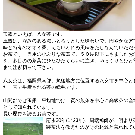
玉露といえば、八女茶です。
玉露は、深みのある濃いとろりとした味わいで、円やかなア
味と特有のオオイ香、えもいわれぬ風味をたしなんでいただ
お茶です。専用の小ぶりな茶器で、５０度以下にさましたお
を、多目のの茶葉にひたひたくらいに注ぎ、ゆっくりとひと
まで注ぎ切って下さい。
八女茶は、福岡県南部、筑後地方に位置する八女市を中心と
た一帯で生産される茶の総称です。
山間部では玉露、平坦地では上質の煎茶を中心に高級茶の産
として知られています。
長い歴史を誇るお茶です。
応永30年(1423年)、周端禅師が、明よ
製茶法を教えたのがその起源と言われて