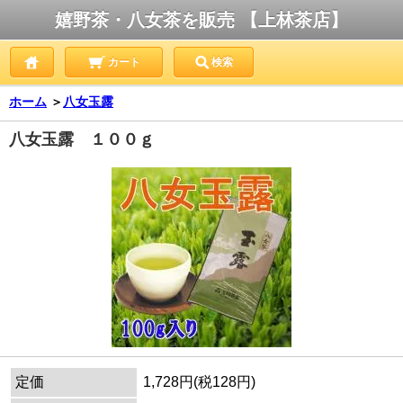
嬉野茶・八女茶を販売 【上林茶店】
カート
検索
ホーム
＞
八女玉露
八女玉露 １００ｇ
定価
1,728円(税128円)