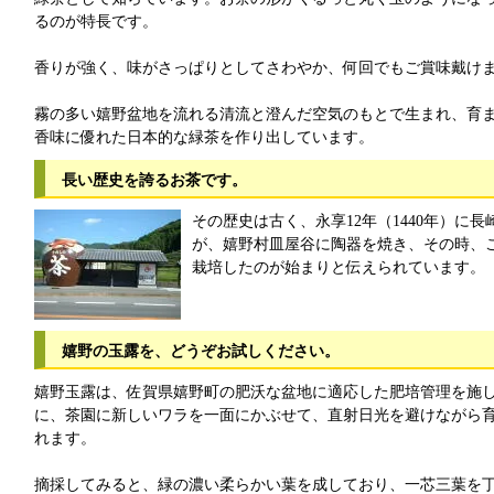
るのが特長です。
香りが強く、味がさっぱりとしてさわやか、何回でもご賞味戴け
霧の多い嬉野盆地を流れる清流と澄んだ空気のもとで生まれ、育
香味に優れた日本的な緑茶を作り出しています。
長い歴史を誇るお茶です。
その歴史は古く、永享12年（1440年）に
が、嬉野村皿屋谷に陶器を焼き、その時、
栽培したのが始まりと伝えられています。
嬉野の玉露を、どうぞお試しください。
嬉野玉露は、佐賀県嬉野町の肥沃な盆地に適応した肥培管理を施
に、茶園に新しいワラを一面にかぶせて、直射日光を避けながら
れます。
摘採してみると、緑の濃い柔らかい葉を成しており、一芯三葉を