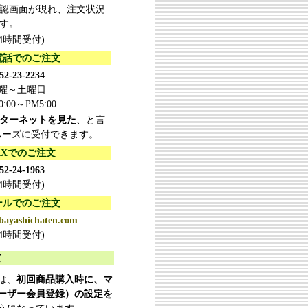
認画面が現れ、注文状況
す。
24時間受付)
電話でのご注文
52-23-2234
曜～土曜日
0:00～PM5:00
ターネットを見た
、と言
ムーズに受付できます。
AXでのご注文
52-24-1963
24時間受付)
ールでのご注文
bayashichaten.com
24時間受付)
て
は、
初回商品購入時に、マ
ーザー会員登録）の設定を