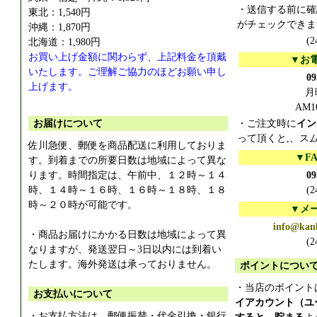
・送信する前に確
東北：1,540円
がチェックできま
沖縄：1,870円
(
北海道：1,980円
お買い上げ金額に関わらず、上記料金を頂戴
▼お
いたします。ご理解ご協力のほどお願い申し
09
上げます。
月
AM1
お届けについて
・ご注文時に
イン
って頂くと,、ス
佐川急便、郵便を商品配送に利用しておりま
▼F
す。到着までの所要日数は地域によって異な
ります。時間指定は、午前中、１２時～１４
09
時、１４時～１６時、１６時～１８時、１８
(
時～２０時が可能です。
▼メ
info@kan
・商品お届けにかかる日数は地域によって異
(
なりますが、発送翌日～3日以内には到着い
たします。海外発送は承っておりません。
ポイントについ
・当店のポイント
お支払いについて
イアカウント（ユ
・お支払方法は、郵便振替・代金引換・銀行