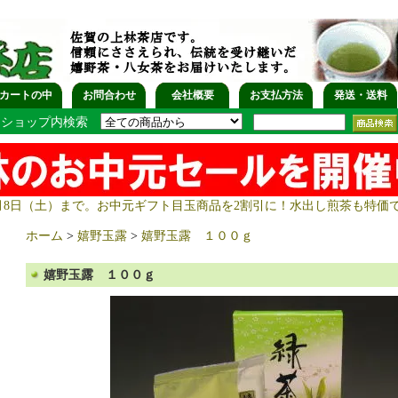
カートの中
お問合わせ
会社概要
お支払方法
発送・送料
ショップ内検索
月8日（土）まで。お中元ギフト目玉商品を2割引に！水出し煎茶も特価
ホーム
>
嬉野玉露
>
嬉野玉露 １００ｇ
嬉野玉露 １００ｇ