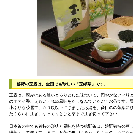
嬉野の玉露は、全国でも珍しい「玉緑茶」です。
玉露は、深みのある濃いとろりとした味わいで、円やかなアマ味
のオオイ香、えもいわれぬ風味をたしなんでいただくお茶です。
小ぶりな茶器で、５０度以下にさましたお湯を、多目のの茶葉に
たくらいに注ぎ、ゆっくりとひと雫まで注ぎ切って下さい。
日本茶の中でも独特の形状と風味を持つ嬉野茶は、嬉野独特の蒸
緑茶として知らています。お茶の形がくるっと丸く玉のようにな