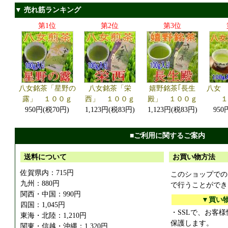
▼ 売れ筋ランキング
第1位
第2位
第3位
八女銘茶「星野の
八女銘茶「栄
嬉野銘茶｢長生
八女
露」 １００ｇ
西」 １００ｇ
殿」 １００ｇ
950円(税70円)
1,123円(税83円)
1,123円(税83円)
950
■ご利用に関するご案内
送料について
お買い物方法
佐賀県内：715円
このショップでの
九州：880円
で行うことができ
関西・中国：990円
▼買い
四国：1,045円
・SSLで、お客
東海・北陸：1,210円
保護します。
関東・信越・沖縄：1,320円