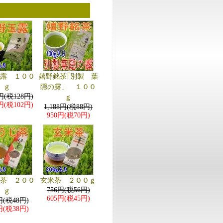
玉露 １００
嬉野銘茶｢別製 葉
ｇ
隠の露」 １００
8円(税128円)
ｇ
2円(税102円)
1,188円(税88円)
950円(税70円)
じ茶 ２００
玄米茶 ２００ｇ
756円(税56円)
ｇ
605円(税45円)
円(税48円)
円(税38円)