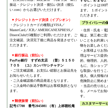
すると、貯まる
よ
振込・クレジット決済・後払い決済（後払
・ポイントは100
い.com）からお選びいただけます。
ます。 １ポイン
ただきます。
▼クレジットカード決済（イプシオン）
プライバシーの
・クレジットカードの種類はVISA／
MasterCard／JCB／AMERICANEXPRESS／
・住所・氏名・電
DinersClubの5種類がご利用いただけます。ご
報は、第三者に流
注文確認、決済完了後に商品を発送させてい
いことをお約束い
ただきます。
物をお楽しみくだ
・お客様よりお預
▼銀行振込（前払い）
理はサービス提供
PayPay銀行 すずめ支店 （普）５１５０
的、物理的、人的
７０５ （ユ）カンバヤシチャテン
もに、当ショップ
・ご注文確認後、お支払い総額とお振込先を
な取扱いを行うこ
お知らせいたします。
侵入、個人情報の
・ご入金確認後の商品発送となります。
危険防止に努めま
・ご入金時の振込手数料はお客様負担となり
・当店の売り出し
ます。
を、メールでお知
す。
▼郵便振替（前払い）
カスタマーサー
記号17700 番号2045081 （有）上林聴松庵