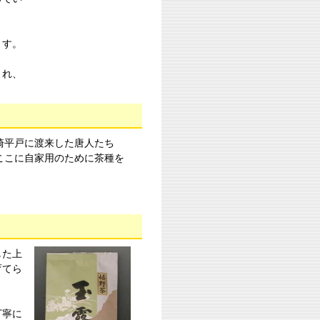
ます。
まれ、
長崎平戸に渡来した唐人たち
ここに自家用のために茶種を
した上
育てら
丁寧に