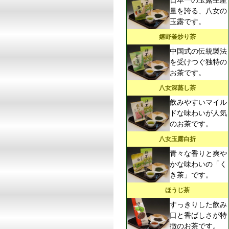
日本一の玉露生産
量を誇る、八女の
玉露です。
嬉野釜炒り茶
中国式の伝統製法
を受けつぐ独特の
お茶です。
八女深蒸し茶
飲みやすいマイル
ドな味わいが人気
のお茶です。
八女玉露白折
青々な香りと爽や
かな味わいの「く
き茶」です。
ほうじ茶
すっきりした飲み
口と香ばしさが特
徴のお茶です。