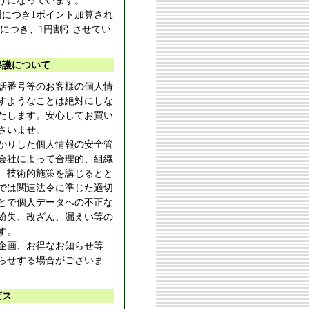
うになっています。
円につき1ポイント加算され
トにつき、1円割引させてい
保護について
話番号等のお客様の個人情
すようなことは絶対にしな
たします。安心してお買い
さいませ。
かりした個人情報の安全管
会社によって合理的、組織
、技術的施策を講じるとと
では関連法令に準じた適切
とで個人データへの不正な
紛失、改ざん、漏えい等の
す。
企画、お得なお知らせ等
らせする場合がございま
ビス