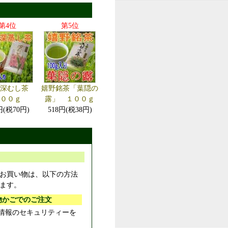
第4位
第5位
 深むし茶
嬉野銘茶「葉隠の
１００ｇ
露」 １００ｇ
円(税70円)
518円(税38円)
お買い物は、以下の方法
ます。
物かごでのご注文
様情報のセキュリティーを