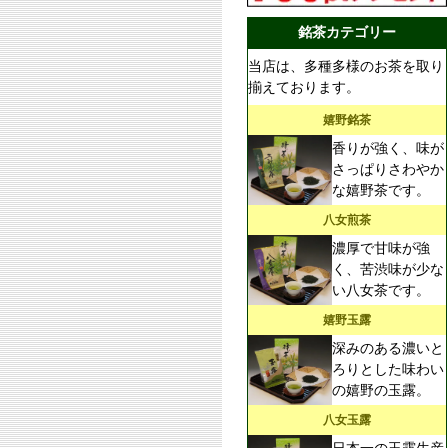
銘茶カテゴリー
当店は、多種多様のお茶を取り
揃えております。
嬉野銘茶
香りが強く、味が
さっぱりさわやか
な嬉野茶です。
八女煎茶
濃厚で甘味が強
く、苦渋味が少な
い八女茶です。
嬉野玉露
深みのある濃いと
ろりとした味わい
の嬉野の玉露。
八女玉露