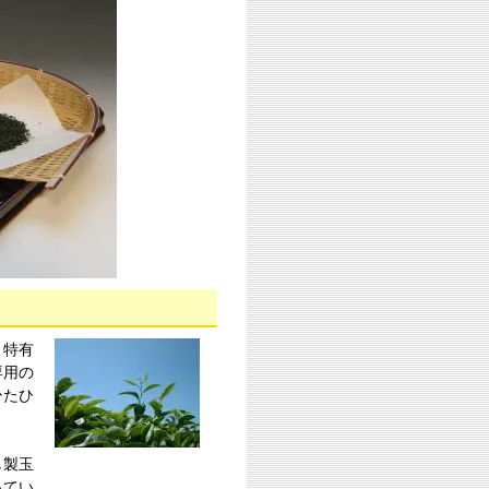
と特有
専用の
ひたひ
し製玉
ってい