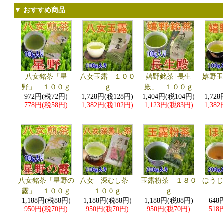
▼ おすすめ商品
八女銘茶「星
八女玉露 １００
嬉野銘茶｢長生
嬉野
野」 １００ｇ
ｇ
殿」 １００ｇ
972円(税72円)
1,728円(税128円)
1,404円(税104円)
1,72
778円(税58円)
1,382円(税102円)
1,123円(税83円)
1,38
八女銘茶「星野の
八女 深むし茶
玉露粉茶 １８０
ほう
露」 １００ｇ
１００ｇ
ｇ
1,188円(税88円)
1,188円(税88円)
1,188円(税88円)
648
950円(税70円)
950円(税70円)
950円(税70円)
518