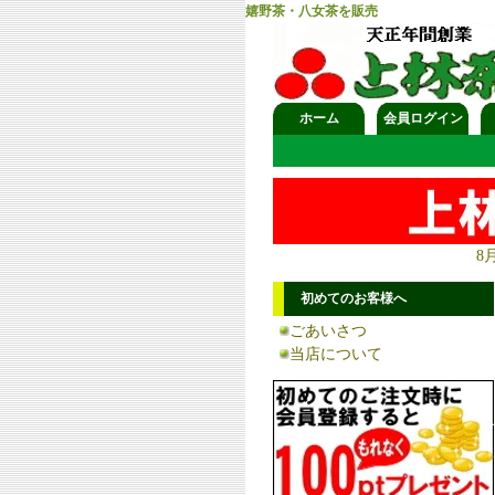
嬉野茶・八女茶を販売
ホーム
会員ログイン
8
初めてのお客様へ
ごあいさつ
当店について