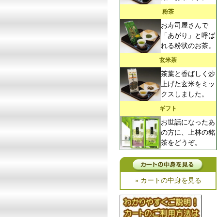
粉茶
お寿司屋さんで
「あがり」と呼ば
れる粉状のお茶。
玄米茶
茶葉と香ばしく炒
上げた玄米をミッ
クスしました。
ギフト
お世話になったあ
の方に、上林の銘
茶をどうぞ。
» カートの中身を見る